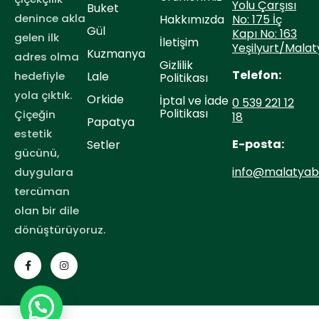
Yolu Çarşısı
Buket
denince akla
No: 175 İç
Hakkımızda
Gül
Kapı No: 163
gelen ilk
İletişim
Yeşilyurt/Malat
Kuzmanya
adres olma
Gizlilik
Telefon:
hedefiyle
Lale
Politikası
yola çıktık.
Orkide
İptal ve İade
0 539 221 12
Politikası
Çiçeğin
18
Papatya
estetik
E-posta:
Setler
gücünü,
info@malatyaba
duygulara
tercüman
olan bir dile
dönüştürüyoruz.