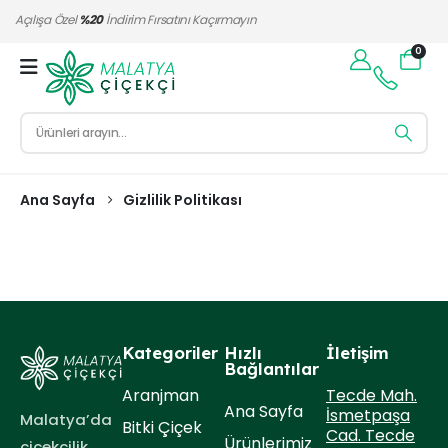
Açılışa Özel
%20
İndirim Fırsatını Kaçırmayın
0
Ana Sayfa
Gizlilik Politikası
Kategoriler
Hızlı
İletişim
Bağlantılar
Tecde Mah.
Aranjman
Ana Sayfa
İsmetpaşa
Malatya’da
Bitki Çiçek
Cad. Tecde
Ürünlerimiz
çiçekçilik