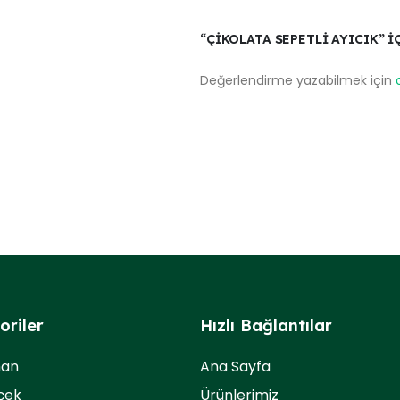
“ÇIKOLATA SEPETLI AYICIK” I
Değerlendirme yazabilmek için
oriler
Hızlı Bağlantılar
man
Ana Sayfa
içek
Ürünlerimiz