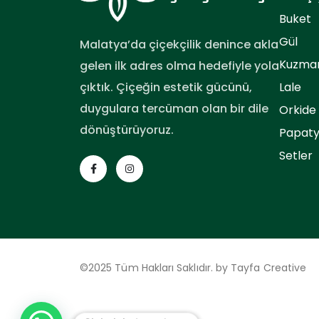
Buket
Gül
Malatya’da çiçekçilik denince akla
Kuzma
gelen ilk adres olma hedefiyle yola
Lale
çıktık. Çiçeğin estetik gücünü,
duygulara tercüman olan bir dile
Orkide
dönüştürüyoruz.
Papat
Setler
©2025 Tüm Hakları Saklıdır. by
Tayfa Creative