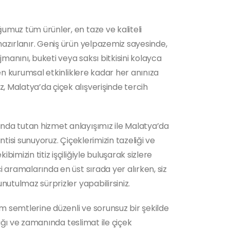
umuz tüm ürünler, en taze ve kaliteli
hazırlanır. Geniş ürün yelpazemiz sayesinde,
njmanını, buketi veya saksı bitkisini kolayca
den kurumsal etkinliklere kadar her anınıza
 Malatya’da çiçek alışverişinde tercih
nda tutan hizmet anlayışımız ile Malatya’da
antisi sunuyoruz. Çiçeklerimizin tazeliği ve
bimizin titiz işçiliğiyle buluşarak sizlere
i aramalarında en üst sırada yer alırken, siz
unutulmaz sürprizler yapabilirsiniz.
 semtlerine düzenli ve sorunsuz bir şekilde
ylığı ve zamanında teslimat ile çiçek