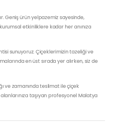
ır. Geniş ürün yelpazemiz sayesinde,
n kurumsal etkinliklere kadar her anınıza
isi sunuyoruz. Çiçeklerimizin tazeliği ve
amalarında en üst sırada yer alırken, siz de
ığı ve zamanında teslimat ile çiçek
am alanlarınıza taşıyan profesyonel Malatya