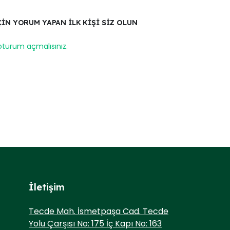
ÇIN YORUM YAPAN ILK KIŞI SIZ OLUN
oturum açmalısınız
.
İletişim
Tecde Mah. İsmetpaşa Cad. Tecde
Yolu Çarşısı No: 175 İç Kapı No: 163