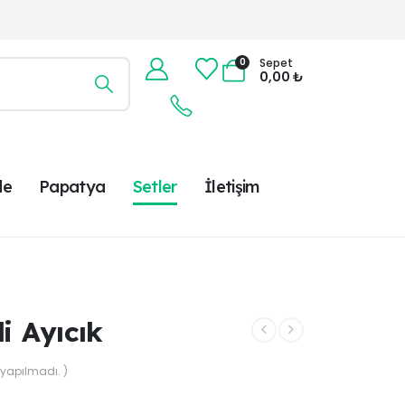
0
Sepet
0,00
₺
de
Papatya
Setler
İletişim
i Ayıcık
yapılmadı. )