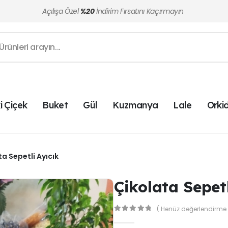
Açılışa Özel
%20
İndirim Fırsatını Kaçırmayın
i Çiçek
Buket
Gül
Kuzmanya
Lale
Orki
ta Sepetli Ayıcık
Çikolata Sepetl
( Henüz değerlendirme 
0
out of 5