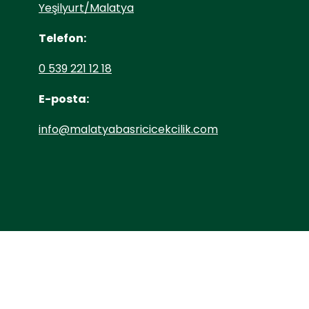
Yeşilyurt/Malatya
Telefon:
0 539 221 12 18
E-posta:
info@malatyabasricicekcilik.com