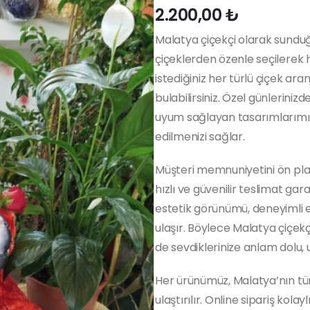
2.200,00
₺
Malatya çiçekçi olarak sunduğ
çiçeklerden özenle seçilerek 
istediğiniz her türlü çiçek ara
bulabilirsiniz. Özel günleriniz
uyum sağlayan tasarımlarımız,
edilmenizi sağlar.
Müşteri memnuniyetini ön pla
hızlı ve güvenilir teslimat gar
estetik görünümü, deneyimli eki
ulaşır. Böylece Malatya çiçekç
de sevdiklerinize anlam dolu, 
Her ürünümüz, Malatya’nın tüm
ulaştırılır. Online sipariş kola