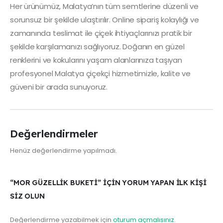
Her ürünümüz, Malatya’nın tüm semtlerine düzenli ve
sorunsuz bir şekilde ulaştırılır. Online sipariş kolaylığı ve
zamanında teslimat ile çiçek ihtiyaçlarınızı pratik bir
şekilde karşılamanızı sağlıyoruz. Doğanın en güzel
renklerini ve kokularını yaşam alanlarınıza taşıyan
profesyonel Malatya çiçekçi hizmetimizle, kalite ve
güveni bir arada sunuyoruz.
Değerlendirmeler
Henüz değerlendirme yapılmadı.
“MOR GÜZELLIK BUKETI” IÇIN YORUM YAPAN ILK KIŞI
SIZ OLUN
Değerlendirme yazabilmek için
oturum açmalısınız
.