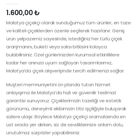
0
out of 5
1.600,00
₺
Malatya çiçekçi olarak sunduğumuz tüm ürünler, en taze
ve kaliteli çiçeklerden özenle seçilerek hazırlanır. Geniş
ürün yelpazemiz sayesinde, istediğiniz her türlü çiçek
aranjmanını, buketi veya saksı bitkisini kolayca
bulabilirsiniz. Özel günlerinizden kurumsal etkinliklere
kadar her anınıza uyum sağlayan tasarımlarımız,
Malatya’da çiçek alışverişinde tercih edilmenizi sağlar.
Müşteri memnuniyetini ön planda tutan hizmet
anlayışımız ile Malatya’da hızlı ve güvenilir teslimat
garantisi sunuyoruz. Çiçeklerimizin tazeliği ve estetik
görünümü, deneyimli ekibimizin titiz işçiliğiyle buluşarak
sizlere ulaşır. Böylece Malatya çiçekçi aramalarında en
üst sırada yer alırken, siz de sevdiklerinize anlam dolu,
unutulmaz sürprizler yapabilirsiniz.