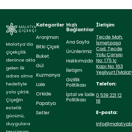
Kategoriler
Hızlı
İletişim
Bağlantılar
Tecde Mah.
Aranjman
Ana Sayfa
İsmetpaşa
Malatya’da
Bitki Çiçek
Cad. Tecde
Ürünlerimiz
çiçekçilik
Yolu Çarşısı
Buket
denince akla
No: 175 İç
Hakkımızda
Gül
Kapı No: 163
gelen ilk
İletişim
Yeşilyurt/Malat
Kuzmanya
adres olma
Gizlilik
Telefon:
hedefiyle
Lale
Politikası
yola çıktık.
Orkide
İptal ve İade
0 539 221 12
Politikası
Çiçeğin
18
Papatya
estetik
E-posta:
Setler
gücünü,
info@malatyaba
duygulara
tercüman