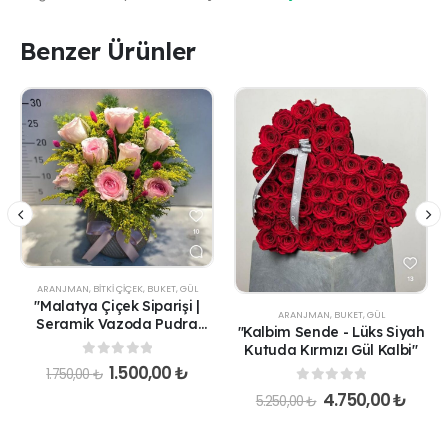
Benzer Ürünler
ARANJMAN
,
BITKI ÇIÇEK
,
BUKET
,
GÜL
"Malatya Çiçek Siparişi |
ARANJMAN
,
BUKET
,
GÜL
Seramik Vazoda Pudra
"Kalbim Sende - Lüks Siyah
İthal Güller"
Kutuda Kırmızı Gül Kalbi"
0
out of 5
1.500,00
₺
1.750,00
₺
0
out of 5
4.750,00
₺
5.250,00
₺