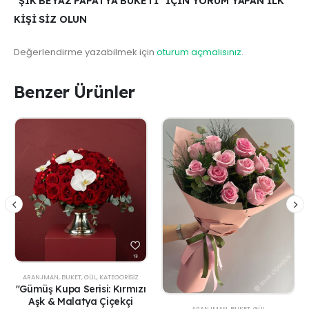
“ŞIK BEYAZ PAPATYA BUKETI” IÇIN YORUM YAPAN ILK
KIŞI SIZ OLUN
Değerlendirme yazabilmek için
oturum açmalısınız
.
Benzer Ürünler
ARANJMAN
,
BUKET
,
GÜL
,
KATEGORISIZ
"Gümüş Kupa Serisi: Kırmızı
Aşk & Malatya Çiçekçi
ARANJMAN
,
BUKET
,
GÜL