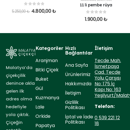
11 li pembe rüya
0
out of 5
4.800,00
₺
5.250,00
₺
0
out of 5
1.900,00
₺
Kategoriler
Hızlı
İletişim
Bağlantılar
Tecde Mah.
Aranjman
Ana Sayfa
İsmetpaşa
Malatya’da
Bitki Çiçek
Cad. Tecde
Ürünlerimiz
çiçekçilik
Yolu Çarşısı
Buket
denince akla
No: 175 İç
Hakkımızda
Gül
Kapı No: 163
gelen ilk
İletişim
Yeşilyurt/Malat
Kuzmanya
adres olma
Gizlilik
Telefon:
hedefiyle
Lale
Politikası
yola çıktık.
Orkide
İptal ve İade
0 539 221 12
Politikası
Çiçeğin
18
Papatya